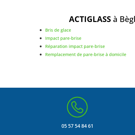
ACTIGLASS
à Bègl
Bris de glace
Impact pare-brise
Réparation impact pare-brise
Remplacement de pare-brise à domicile
05 57 54 84 61