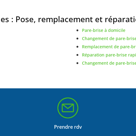
es : Pose, remplacement et réparat
Pare-brise à domicile
Changement de pare-brise
Remplacement de pare-bri
Réparation pare-brise rap
Changement de pare-brise
Prendre rdv