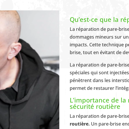
Qu’est-ce que la ré
La réparation de pare-brise
dommages mineurs sur un par
impacts. Cette technique p
brise, tout en évitant de d
La réparation de pare-brise 
spéciales qui sont injectée
pénètrent dans les interstic
permet de restaurer l’intégr
L’importance de la 
sécurité routière
La réparation de pare-bris
routière.
Un pare-brise en