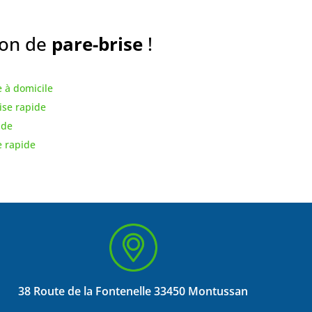
ion de
pare-brise
!
 à domicile
se rapide
ide
 rapide
38 Route de la Fontenelle 33450 Montussan