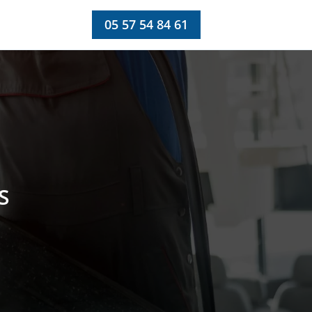
05 57 54 84 61
S