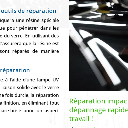
s outils de réparation
iquera une résine spéciale
çue pour pénétrer dans les
re du verre. En utilisant des
s’assurera que la résine est
sont réparés de manière
a réparation
cie à l’aide d’une lampe UV
liaison solide avec le verre
ne fois durcie, la réparation
Réparation impact 
 finition, en éliminant tout
dépannage rapide 
pare-brise pour un aspect
travail !