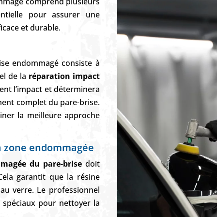
ommagé comprend plusieurs
ntielle pour assurer une
icace et durable.
rise endommagé consiste à
el de la
réparation impact
nt l’impact et déterminera
ement complet du pare-brise.
miner la meilleure approche
 la zone endommagée
magée du pare-brise
doit
ela garantit que la résine
au verre. Le professionnel
ls spéciaux pour nettoyer la