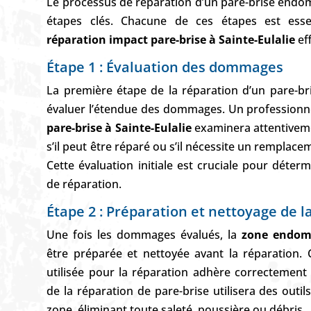
Le processus de réparation d’un pare-brise end
étapes clés. Chacune de ces étapes est esse
réparation impact pare-brise à Sainte-Eulalie
eff
Étape 1 : Évaluation des dommages
La première étape de la réparation d’un pare-b
évaluer l’étendue des dommages. Un professionn
pare-brise à Sainte-Eulalie
examinera attentiveme
s’il peut être réparé ou s’il nécessite un remplac
Cette évaluation initiale est cruciale pour déter
de réparation.
Étape 2 : Préparation et nettoyage de
Une fois les dommages évalués, la
zone endom
être préparée et nettoyée avant la réparation. C
utilisée pour la réparation adhère correctement 
de la réparation de pare-brise utilisera des outi
zone, éliminant toute saleté, poussière ou débris.