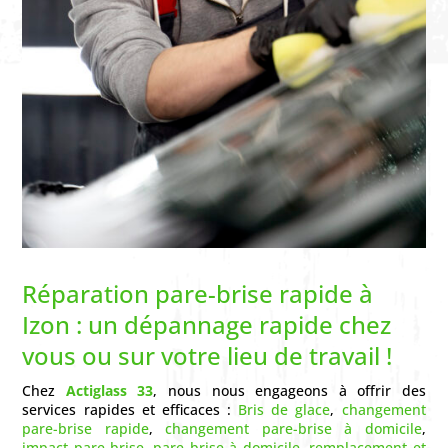
Réparation pare-brise rapide à
Izon : un dépannage rapide chez
vous ou sur votre lieu de travail !
Chez
Actiglass 33
, nous nous engageons à offrir des
services rapides et efficaces :
Bris de glace
,
changement
pare-brise rapide
,
changement pare-brise à domicile
,
impact pare-brise
,
pare brise à domicile
,
remplacement et